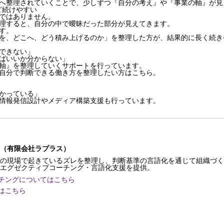
事へ整理されていくことで、少しずつ『自分の考え』や『事業の軸』が
ど続けやすい
ではありません。
理すると、自分の中で曖昧だった部分が見えてきます。
す。
を、どこへ、どう積み上げるのか」を整理した方が、結果的に長く続き
できない」
ばいいか分からない」
軸』を整理していくサポートを行っています。
自分で判断できる働き方を整理したい方はこちら。
らかっている」
情報発信設計やメディア構築支援も行っています。
円（有限会社ラプラス）
で起きているズレを整理し、判断基準の言語化を通じて組織づく
クティブコーチング・言語化支援を提供。
チングについてはこちら
はこちら