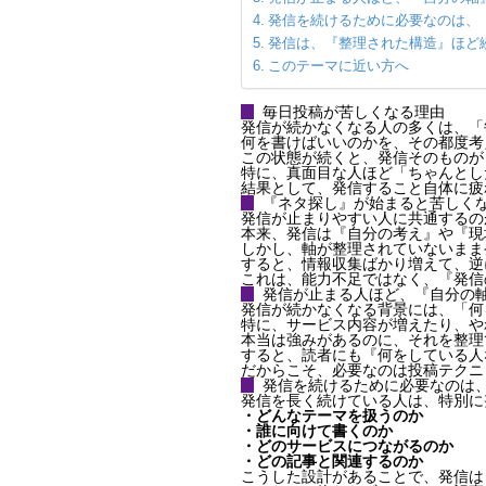
発信を続けるために必要なのは、
発信は、『整理された構造』ほど
このテーマに近い方へ
毎日投稿が苦しくなる理由
発信が続かなくなる人の多くは、「
何を書けばいいのかを、その都度考
この状態が続くと、発信そのものが
特に、真面目な人ほど「ちゃんとし
結果として、発信すること自体に疲
『ネタ探し』が始まると苦しく
発信が止まりやすい人に共通するの
本来、発信は『自分の考え』や『現
しかし、軸が整理されていないまま
すると、情報収集ばかり増えて、逆
これは、能力不足ではなく、『発信
発信が止まる人ほど、『自分の
発信が続かなくなる背景には、「何
特に、サービス内容が増えたり、や
本当は強みがあるのに、それを整理
すると、読者にも『何をしている人
だからこそ、必要なのは投稿テクニ
発信を続けるために必要なのは
発信を長く続けている人は、特別に
・どんなテーマを扱うのか
・誰に向けて書くのか
・どのサービスにつながるのか
・どの記事と関連するのか
こうした設計があることで、発信は