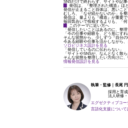
SNSだけで終わらず、サイトや記
発信は、『整理された構造』ほ
発信が止まること自体は、悪いこと
むしろ、「なぜ続かないのか」を整
発信は、量よりも『構造』が重要で
毎回気合いで投稿するよりも、「何
このテーマに近い方へ
「発信したいことはあるのに、整理
「今の仕事や経験を、どう形にすれ
そんな状態から、少しずつ『自分の
今ある経験や仕事を活かしながら、
ソロビジネス設計を見る
「発信しているのに伝わらない」
「サイトやSNSが、なんとなく散
そんな状態を整理したい方向けに、
情報発信設計を見る
執筆・監修｜長尾 
採用と育成の現場
法人研修・エグゼ
エグゼクティブコー
言語化支援について