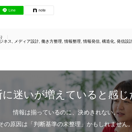
Line
note
り
ジネス
,
メディア設計
,
働き方整理
,
情報整理
,
情報発信
,
構造化
,
発信設
断に迷いが増えていると感じ
情報は揃っているのに、決めきれない。
その原因は「判断基準の未整理」かもしれません