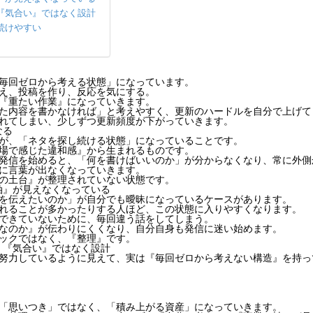
『気合い』ではなく設計
続けやすい
毎回ゼロから考える状態」になっています。
え、投稿を作り、反応を気にする。
『重たい作業』になっていきます。
た内容を書かなければ」と考えやすく、更新のハードルを自分で上げて
れてしまい、少しずつ更新頻度が下がっていきます。
なる
が、「ネタを探し続ける状態」になっていることです。
場で感じた違和感』から生まれるものです。
発信を始めると、「何を書けばいいのか」が分からなくなり、常に外側
に言葉が出なくなっていきます。
の土台』が整理されていない状態です。
軸』が見えなくなっている
を伝えたいのか」が自分でも曖昧になっているケースがあります。
れることが多かったりする人ほど、この状態に入りやすくなります。
できていないために、毎回違う話をしてしまう。
なのか』が伝わりにくくなり、自分自身も発信に迷い始めます。
ックではなく、『整理』です。
、『気合い』ではなく設計
努力しているように見えて、実は『毎回ゼロから考えない構造』を持っ
「思いつき」ではなく、「積み上がる資産」になっていきます。