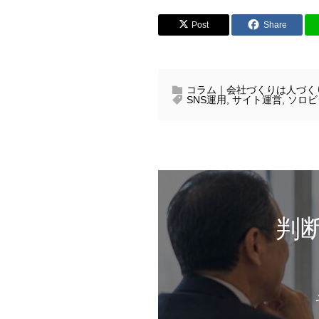
Post
Share
コラム｜会社づくりは人づく
SNS運用
,
サイト運営
,
ソロビ
判