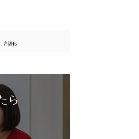
計
,
言語化
たら
。