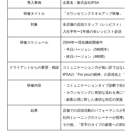
導入事例
企業名：株式会社IPSA
研修タイトル
「カウンセリングスキルアップ研修」
対象
全店舗の店頭スタッフ（レシピスト）
入社半年〜1年後の全レシピスト必須
研修スケジュール
2004年〜現在継続開催中
・半日バージョン（5時間半）
・終日バージョン（8時間）
クライアントからの要望・相談
コミュニケーション力が低い訳ではないが
IPSAの「For youの精神」の具現
研修内容
・コミュニケーションタイプ診断で自分と
・カウンセリングに有効な流れを身につけ
・顧客心理に即した適切な対応の実践
結果
店舗での店頭活動のパフォーマンスが飛躍
社内トレーニングのトレーナーが指導にも
その他、「苦手のタイプの顧客への対応に